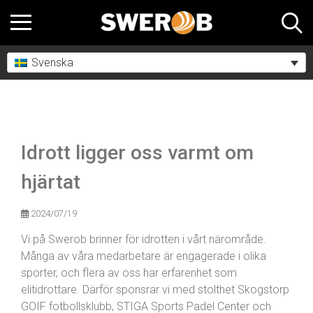
Svenska
Idrott ligger oss varmt om
hjärtat
2024/07/19
Vi på Swerob brinner för idrotten i vårt närområde.
Många av våra medarbetare är engagerade i olika
sporter, och flera av oss har erfarenhet som
elitidrottare. Därför sponsrar vi med stolthet Skogstorp
GOIF fotbollsklubb, STIGA Sports Padel Center och