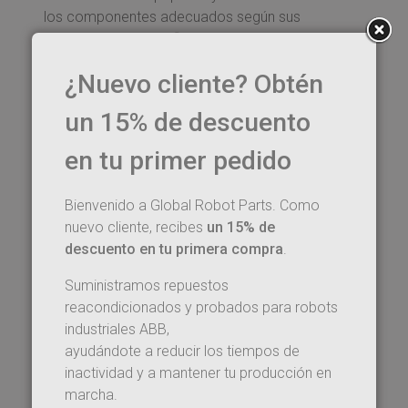
los componentes adecuados según sus
necesidades específicas.
Explore nuestro sitio web para descubrir cómo
¿Nuevo cliente? Obtén
nuestros repuestos y piezas de robots ABB de
un 15% de descuento
primera calidad pueden optimizar sus procesos
de producción y hacer avanzar su negocio.
en tu primer pedido
Experimente la diferencia de Global Robot Parts:
donde calidad, fiabilidad y servicio excepcional se
Bienvenido a Global Robot Parts. Como
unen para apoyar su crecimiento en el
nuevo cliente, recibes
un 15% de
competitivo mundo de la automatización
descuento en tu primera compra
.
industrial.
Suministramos repuestos
reacondicionados y probados para robots
industriales ABB,
ayudándote a reducir los tiempos de
inactividad y a mantener tu producción en
marcha.