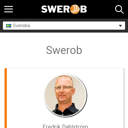
Svenska
Swerob
Fredrik Dahlström