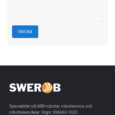
Specialister på ABB-robotar, robotservice och
robotreservdelar. Orgnr: 556663-1023