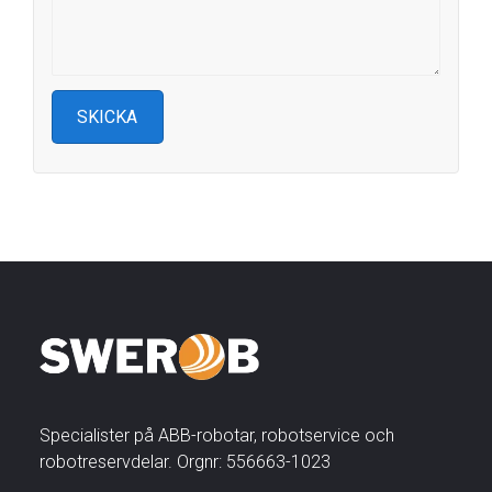
Specialister på ABB-robotar, robotservice och
robotreservdelar. Orgnr: 556663-1023