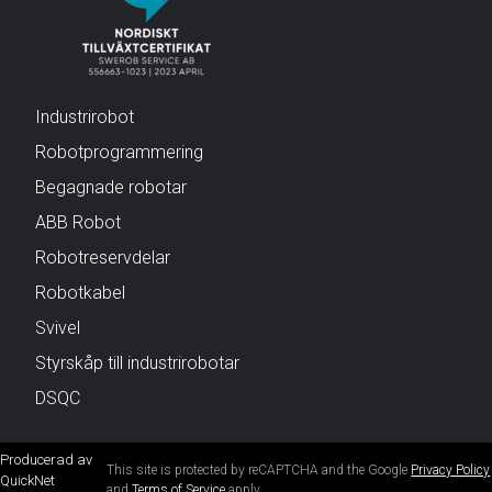
Industrirobot
Robotprogrammering
Begagnade robotar
ABB Robot
Robotreservdelar
Robotkabel
Svivel
Styrskåp till industrirobotar
DSQC
Producerad av
This site is protected by reCAPTCHA and the Google
Privacy Policy
QuickNet
and
Terms of Service
apply.