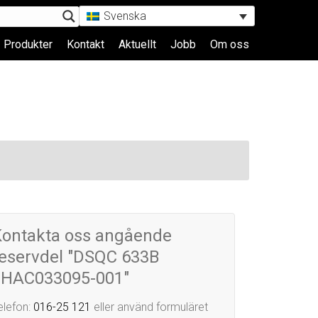
Svenska
Produkter
Kontakt
Aktuellt
Jobb
Om oss
Kontakta oss angående
eservdel "DSQC 633B
3HAC033095-001"
elefon:
016-25 121
eller använd formuläret