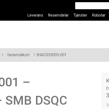
Leverans
Reservdelar
Tjänster
Robotar
Seriemätkort
3HAC033095-001
001 –
r
 – SMB DSQC
T