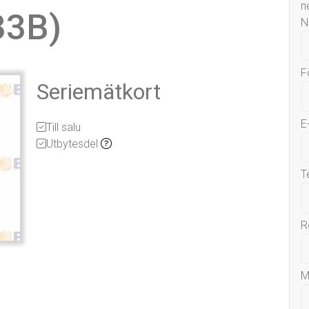
n
33B)
N
F
Seriemätkort
E
Till salu
Utbytesdel
T
R
M