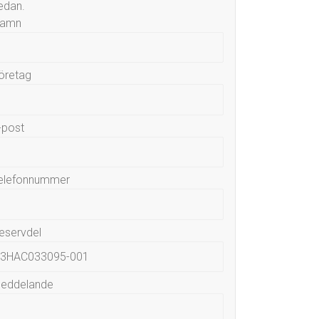
edan.
amn
öretag
-post
elefonnummer
eservdel
eddelande