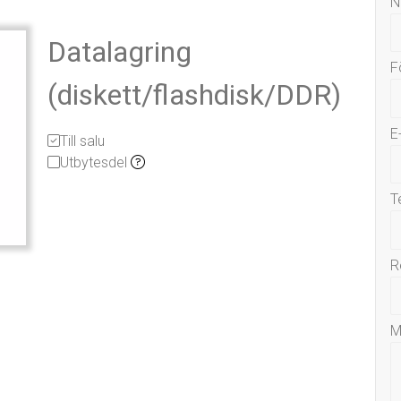
N
Datalagring
F
(diskett/flashdisk/DDR)
E
Till salu
Utbytesdel
T
R
M