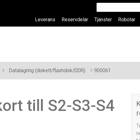
Leverans
Reservdelar
Tjänster
Robotar
Datalagring (diskett/flashdisk/DDR)
900061
rt till S2-S3-S4
r
T
n