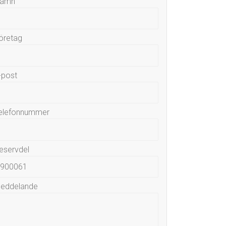
amn
öretag
-post
elefonnummer
eservdel
eddelande