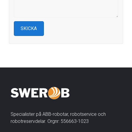
Specialister på ABB-robotar, robotservice och
robotreservdelar. Orgnr: 556663-1023