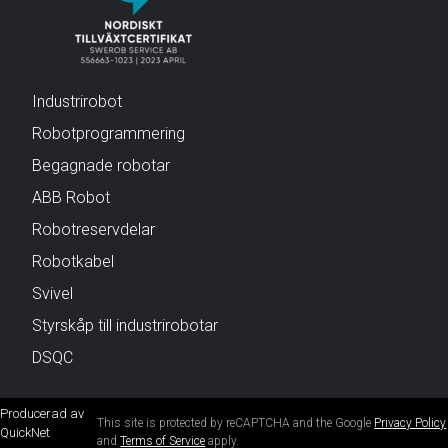
Industrirobot
Robotprogrammering
Begagnade robotar
ABB Robot
Robotreservdelar
Robotkabel
Svivel
Styrskåp till industrirobotar
DSQC
Producerad av
This site is protected by reCAPTCHA and the Google
Privacy Policy
QuickNet
and
Terms of Service
apply.