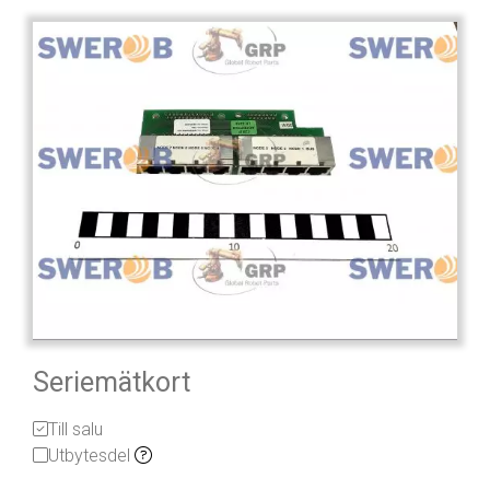
Seriemätkort
Till salu
Utbytesdel