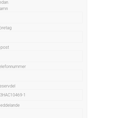
edan.
amn
öretag
-post
elefonnummer
eservdel
eddelande