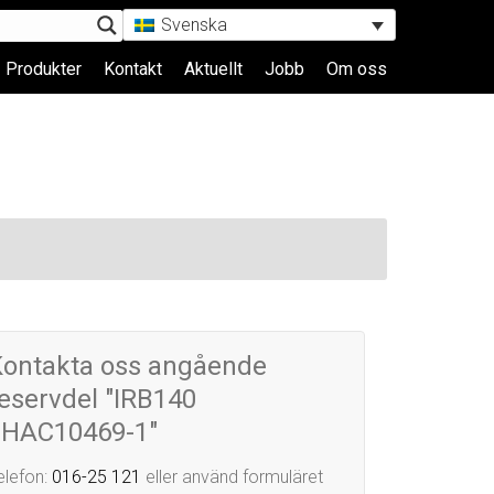
Svenska
Produkter
Kontakt
Aktuellt
Jobb
Om oss
Kontakta oss angående
eservdel "IRB140
3HAC10469-1"
elefon:
016-25 121
eller använd formuläret