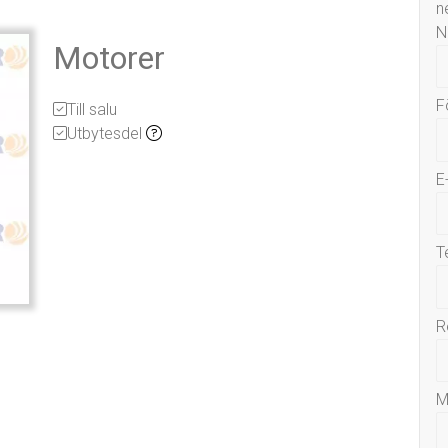
n
N
Motorer
F
Till salu
Utbytesdel
E
T
R
M