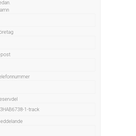
edan.
amn
öretag
-post
elefonnummer
eservdel
eddelande