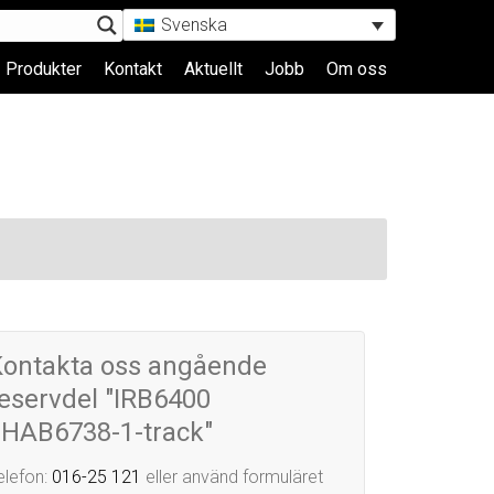
Svenska
Produkter
Kontakt
Aktuellt
Jobb
Om oss
Kontakta oss angående
eservdel "IRB6400
3HAB6738-1-track"
elefon:
016-25 121
eller använd formuläret