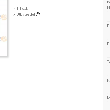
n
N
Till salu
Utbytesdel
F
E
T
R
M