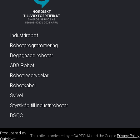
Industrirobot
Robotprogrammering
Begagnade robotar
ABB Robot
Robotreservdelar
Robotkabel
Svivel
Styrskåp till industrirobotar
DSQC
Producerad av
This site is protected by reCAPTCHA and the Google
Privacy Policy
QuickNet