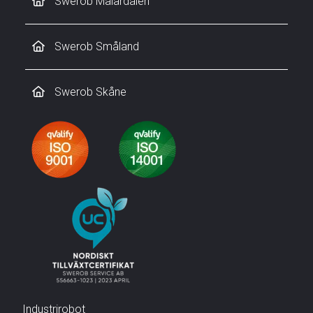
Swerob Mälardalen
Swerob Småland
Swerob Skåne
Industrirobot