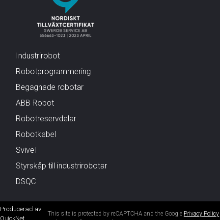
Industrirobot
Robotprogrammering
Begagnade robotar
ABB Robot
Robotreservdelar
Robotkabel
Svivel
Styrskåp till industrirobotar
DSQC
Producerad av
This site is protected by reCAPTCHA and the Google
Privacy Policy
QuickNet