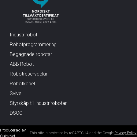
Industrirobot
Robotprogrammering
Begagnade robotar
ABB Robot
Robotreservdelar
Robotkabel
Svivel
Styrskåp till industrirobotar
DSQC
Producerad av
This site is protected by reCAPTCHA and the Google
Privacy Policy
QuickNet