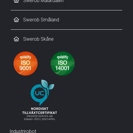
Swerob Mälardalen
Swerob Småland
Swerob Skåne
Industrirobot