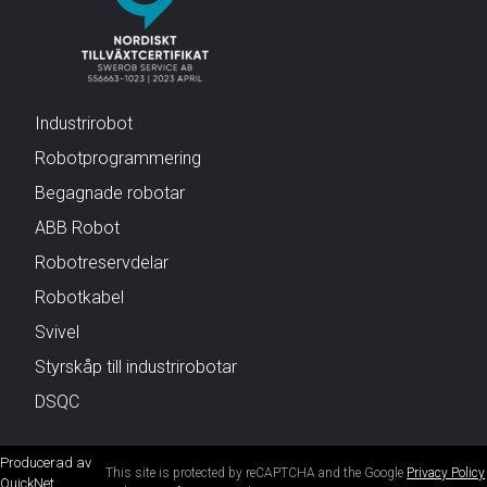
Industrirobot
Robotprogrammering
Begagnade robotar
ABB Robot
Robotreservdelar
Robotkabel
Svivel
Styrskåp till industrirobotar
DSQC
Producerad av
This site is protected by reCAPTCHA and the Google
Privacy Policy
QuickNet