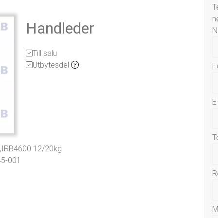
T
n
Handleder
N
Till salu
Utbytesdel
F
E
T
L,IRB4600 12/20kg
45-001
R
M