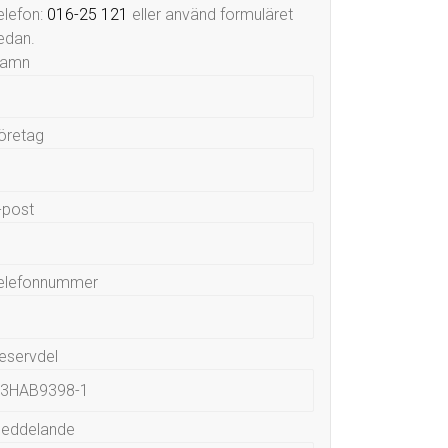
elefon:
016-25 121
eller använd formuläret
edan.
amn
öretag
-post
elefonnummer
eservdel
eddelande