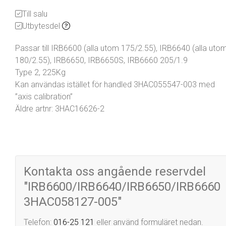
Till salu
Utbytesdel
Passar till IRB6600 (alla utom 175/2.55), IRB6640 (alla uto
180/2.55), IRB6650, IRB6650S, IRB6660 205/1.9
Type 2, 225Kg
Kan användas istället för handled 3HAC055547-003 med
”axis calibration”
Äldre artnr: 3HAC16626-2
Kontakta oss angående reservdel
"IRB6600/IRB6640/IRB6650/IRB6660
3HAC058127-005"
Telefon:
016-25 121
eller använd formuläret nedan.