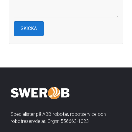
Specialister på ABB-robotar, robotservice och
robotreservdelar. Orgnr: 556663-1023