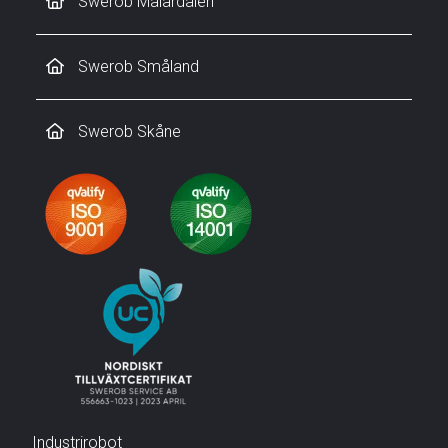
Swerob Mälardalen
Swerob Småland
Swerob Skåne
Industrirobot