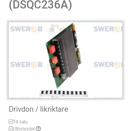
(DSQC236A)
Drivdon / likriktare
Till salu
Utbytesdel