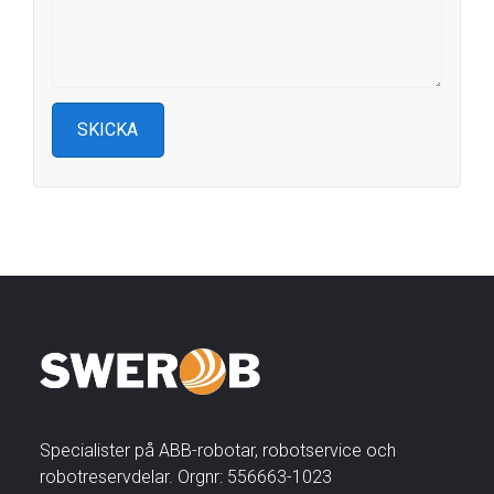
Specialister på ABB-robotar, robotservice och
robotreservdelar. Orgnr: 556663-1023