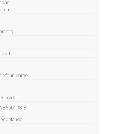
edan.
amn
öretag
-post
elefonnummer
eservdel
eddelande