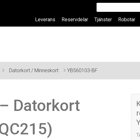
Leverans
Reservdelar
Tjänster
Robotar
Datorkort / Minneskort
YB560103-BF
– Datorkort
r
SQC215)
T