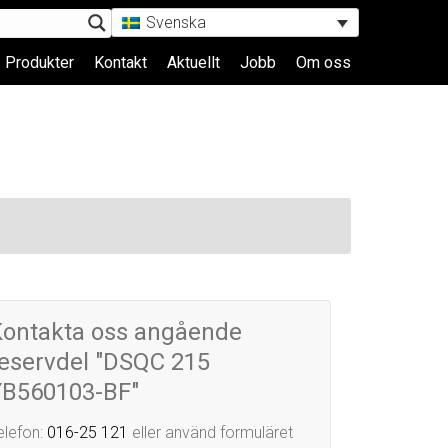
Svenska
Produkter
Kontakt
Aktuellt
Jobb
Om oss
Kontakta oss angående
eservdel "DSQC 215
YB560103-BF"
elefon:
016-25 121
eller använd formuläret