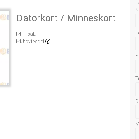
n
N
Datorkort / Minneskort
F
Till salu
Utbytesdel
E
T
R
M