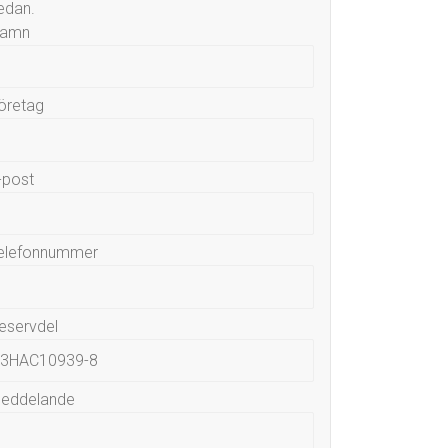
edan.
amn
öretag
-post
elefonnummer
eservdel
eddelande