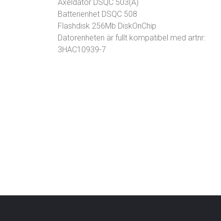
Axeldator DSQC 503(A)
Batterienhet DSQC 508
Flashdisk 256Mb DiskOnChip
Datorenheten är fullt kompatibel med artnr:
3HAC10939-7