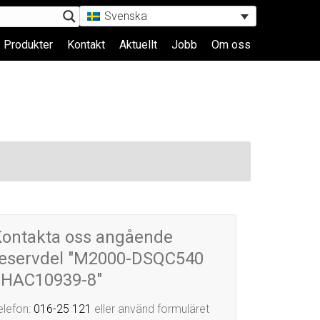
Svenska
Produkter
Kontakt
Aktuellt
Jobb
Om oss
Kontakta oss angående
reservdel "M2000-DSQC540
3HAC10939-8"
elefon:
016-25 121
eller använd formuläret