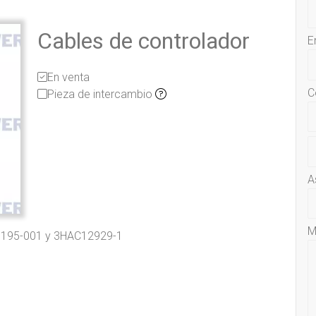
Cables de controlador
E
En venta
C
Pieza de intercambio
A
M
23195-001 y 3HAC12929-1