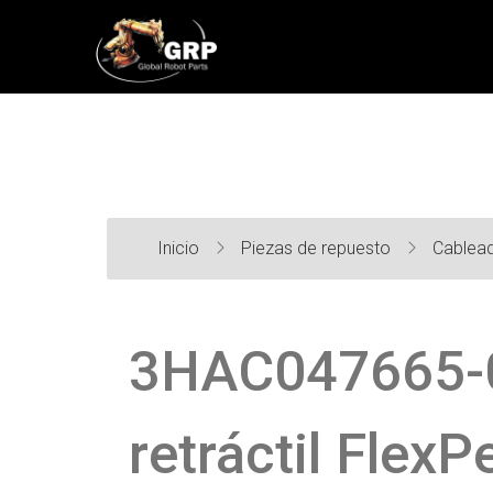
Inicio
Piezas de repuesto
Cablea
3HAC047665-0
retráctil Flex