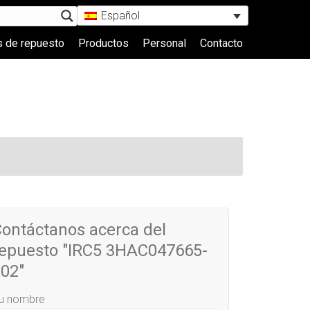
Español
s de repuesto
Productos
Personal
Contacto
ontáctanos acerca del
epuesto "IRC5 3HAC047665-
02"
u nombre