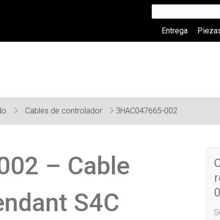
Entrega
Pieza
do
Cables de controlador
3HAC047665-002
02 – Cable
C
r
0
Pendant S4C
S