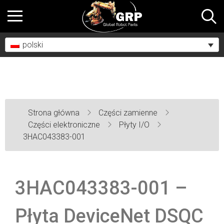
polski
Strona główna
Części zamienne
Części elektroniczne
Płyty I/O
3HAC043383-001
3HAC043383-001 –
Płyta DeviceNet DSQC