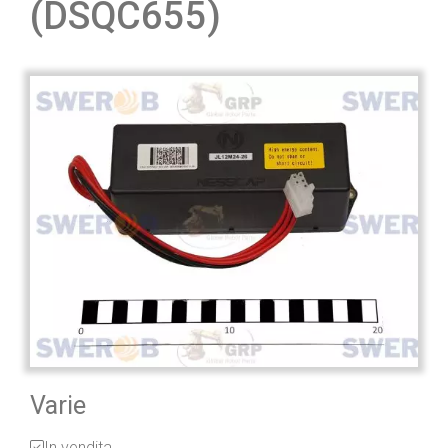
(DSQC655)
Varie
In vendita